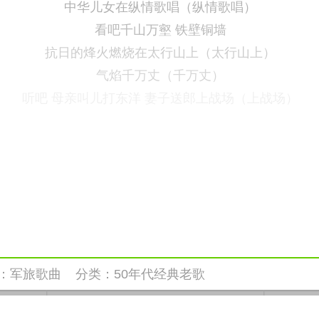
中华儿女在纵情歌唱（纵情歌唱）
看吧千山万壑 铁壁铜墙
抗日的烽火燃烧在太行山上（太行山上）
气焰千万丈（千万丈）
听吧 母亲叫儿打东洋 妻子送郎上战场（上战场）
：
军旅歌曲
分类：
50年代经典老歌