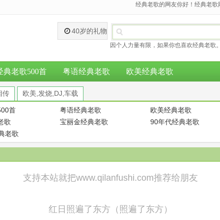
经典老歌的网友你好！经典老歌网
40岁的礼物
因个人力量有限，如果你也喜欢经典老歌。
经典老歌500首
粤语经典老歌
欧美经典老歌
相传
欧美,发烧,DJ,车载
00首
粤语经典老歌
欧美经典老歌
老歌
宝丽金经典老歌
90年代经典老歌
经典老歌
支持本站就把www.qilanfushi.com推荐给朋友
红日照遍了东方（照遍了东方）