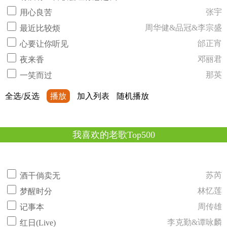
张宇
用心良苦
周华健&品冠&李宗盛
最近比较烦
邰正宵
心要让你听见
邓丽君
夜来香
那英
一笑而过
全选/反选
播放
加入列表
随机播放
我喜欢的老歌Top500
苏芮
酒干倘卖无
林忆莲
梦醒时分
周传雄
记事本
李克勤&谭咏麟
红日(Live)