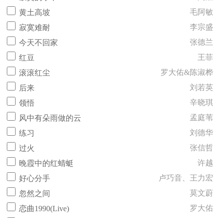
毛阿敏
黄土高坡
李宗盛
寂寞难耐
张德兰
今天不回家
王菲
红豆
罗大佑&陈淑桦
滚滚红尘
刘若英
后来
辛晓琪
领悟
孟庭苇
风中有朵雨做的云
刘德华
练习
张信哲
过火
许越
晚霞中的红蜻蜓
卢巧音、王力宏
好心分手
莫文蔚
忽然之间
罗大佑
恋曲1990(Live)