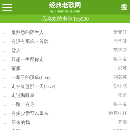
经典老歌网
搜
m.qilanfushi.com
我喜欢的老歌Top500
萧亚轩
最熟悉的陌生人
周华健
有没有那么一首歌
范晓萱
雪人
张学友
只想一生跟你走
那英
征服
刘若英
一辈子的孤单(Live)
彭佳慧
走在红毯那一天(Live)
张蔷
走过咖啡屋
张学友
一路上有你
迪克牛仔
有多少爱可以重来
齐秦
原来的我