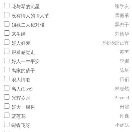
张学友
花与琴的流星
孟庭苇
没有情人的情人节
黑鸭子
姐妹二人梭对梭
刘德华
来生缘
孙悦&邰正宵
好人好梦
苏芮
跟着感觉走
李娜
好人一生平安
陈星
离家的孩子
伍佰
浪人情歌
林志炫
离人(Live)
Beyond
光辉岁月
田震
好大一棵树
许巍
蓝莲花
小虎队
蝴蝶飞呀