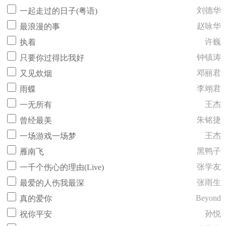
刘德华
一起走过的日子(粤语)
赵咏华
最浪漫的事
许巍
执着
钟镇涛
只要你过得比我好
邓丽君
又见炊烟
李翊君
雨蝶
王杰
一无所有
朱铭捷
曾经最美
王杰
一场游戏一场梦
黑鸭子
雁南飞
张学友
一千个伤心的理由(Live)
张雨生
最爱的人伤我最深
Beyond
真的爱你
孙悦
祝你平安