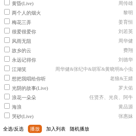
周传雄
黄昏(Live)
黎明
两个人的烟火
姜育恒
梅花三弄
刘若英
很爱很爱你
周华健
风雨无阻
费翔
故乡的云
刘德华
永远记得你
周华健&张纪中&胡军&黄晓明&小虫
江湖笑
老狼&王婧
想把我唱给你听
罗大佑
光阴的故事(Live)
任贤齐、光良、阿牛
浪花一朵朵
黄品源
海浪
张惠妹
哭砂(Live)
全选/反选
播放
加入列表
随机播放