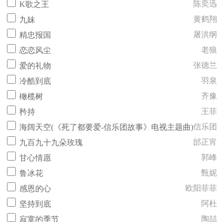
陈奕迅
K歌之王
黄鹤翔
九妹
屠洪纲
精忠报国
老狼
恋恋风尘
张德兰
爱的礼物
羽泉
冷酷到底
齐豫
橄榄树
王菲
矜持
信乐团
海阔天空(《死了都要爱-信乐团故事》电视主题曲)
邰正宵
九百九十九朵玫瑰
郭峰
甘心情愿
甄妮
鲁冰花
欧阳菲菲
感恩的心
阿杜
坚持到底
陶喆
寂寞的季节