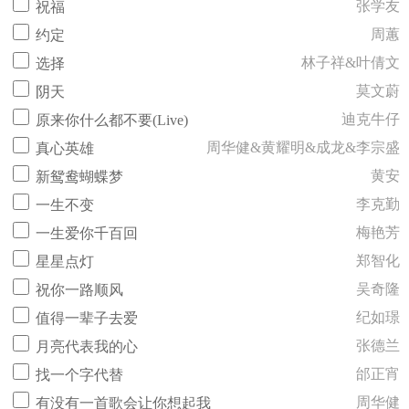
张学友
祝福
周蕙
约定
林子祥&叶倩文
选择
莫文蔚
阴天
迪克牛仔
原来你什么都不要(Live)
周华健&黄耀明&成龙&李宗盛
真心英雄
黄安
新鸳鸯蝴蝶梦
李克勤
一生不变
梅艳芳
一生爱你千百回
郑智化
星星点灯
吴奇隆
祝你一路顺风
纪如璟
值得一辈子去爱
张德兰
月亮代表我的心
邰正宵
找一个字代替
周华健
有没有一首歌会让你想起我