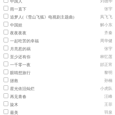
刘德华
中国人
张宇
雨一直下
凤飞飞
追梦人(《雪山飞狐》电视剧主题曲)
解小东
中国娃
齐秦
夜夜夜夜
周华健
一起吃苦的幸福
张宇
月亮惹的祸
林忆莲
至少还有你
邰正宵
一千零一夜
黎明
眼睛想旅行
孙楠
拯救
小虎队
星光依旧灿烂
汪峰
再见青春
王菲
旋木
羽泉
最美