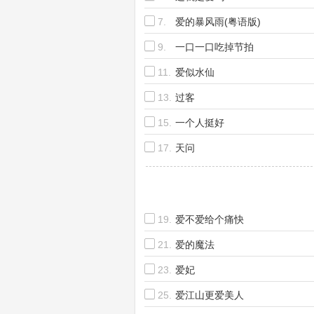
7.
爱的暴风雨(粤语版)
9.
一口一口吃掉节拍
11.
爱似水仙
13.
过客
15.
一个人挺好
17.
天问
19.
爱不爱给个痛快
21.
爱的魔法
23.
爱妃
25.
爱江山更爱美人