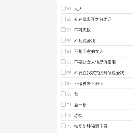
53.
别人
55.
别在我离开之前离开
57.
不可思议
59.
不配说爱我
61.
不想回家的女人
63.
不要让女人轻易流眼泪
65.
不要在我寂寞的时候说爱我
67.
不做神来不做仙
69.
曾
71.
差一步
73.
赤伶
75.
抽烟伤肺喝酒伤胃