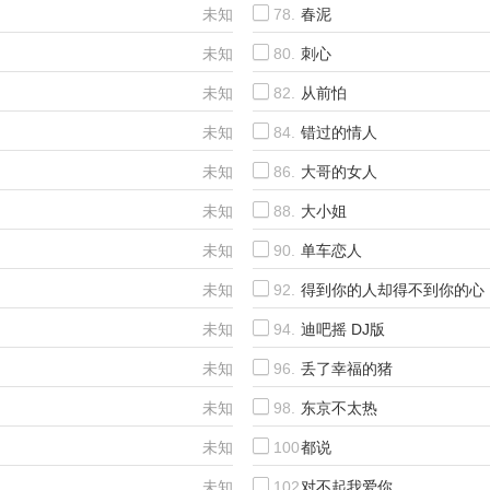
未知
78.
春泥
未知
80.
刺心
未知
82.
从前怕
未知
84.
错过的情人
未知
86.
大哥的女人
未知
88.
大小姐
未知
90.
单车恋人
未知
92.
得到你的人却得不到你的心
未知
94.
迪吧摇 DJ版
未知
96.
丢了幸福的猪
未知
98.
东京不太热
未知
100.
都说
未知
102.
对不起我爱你