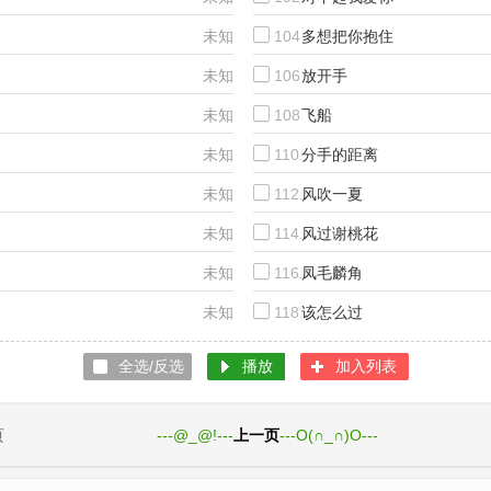
未知
104.
多想把你抱住
未知
106.
放开手
未知
108.
飞船
未知
110.
分手的距离
未知
112.
风吹一夏
未知
114.
风过谢桃花
未知
116.
凤毛麟角
未知
118.
该怎么过
全选/反选
播放
加入列表
1页
---@_@!---
上一页
---O(∩_∩)O---