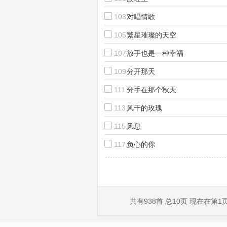
103.
对唱情歌
105.
繁星璀璨的天空
107.
放手也是一种幸福
109.
分开那天
111.
分手在那个秋天
113.
风干的玫瑰
115.
风息
117.
负心的你
共有938首 总10页 现在在第