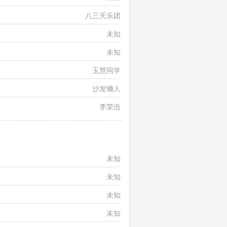
八三夭乐团
未知
未知
玉慧同学
沙发懒人
李荣浩
未知
未知
未知
未知