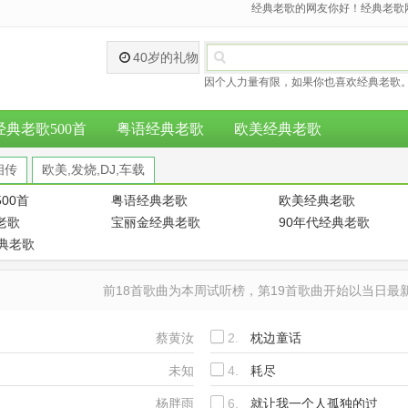
经典老歌的网友你好！经典老歌网
40岁的礼物
因个人力量有限，如果你也喜欢经典老歌。
经典老歌500首
粤语经典老歌
欧美经典老歌
相传
欧美,发烧,DJ,车载
00首
粤语经典老歌
欧美经典老歌
老歌
宝丽金经典老歌
90年代经典老歌
经典老歌
前18首歌曲为本周试听榜，第19首歌曲开始以当日
蔡黄汝
2.
枕边童话
未知
4.
耗尽
杨胖雨
6.
就让我一个人孤独的过