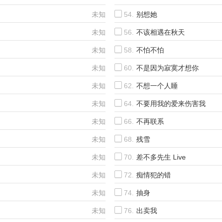
未知
54.
别想她
未知
56.
不该相遇在秋天
未知
58.
不怕不怕
未知
60.
不是因为寂寞才想你
未知
62.
不想一个人睡
未知
64.
不要用我的爱来伤害我
未知
66.
不再联系
未知
68.
残雪
未知
70.
差不多先生 Live
未知
72.
痴情犯的错
未知
74.
抽身
未知
76.
出卖我