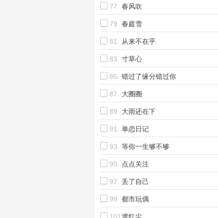
77.
春风吹
79.
春庭雪
81.
从来不在乎
83.
寸草心
85.
错过了缘分错过你
87.
大圈圈
89.
大雨还在下
91.
单恋日记
93.
等你一生够不够
95.
点点关注
97.
丢了自己
99.
都市玩偶
101.
渡红尘