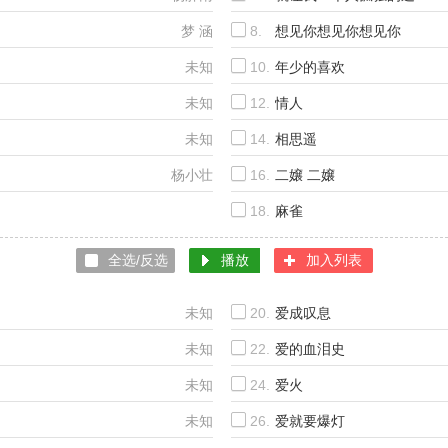
梦 涵
8.
想见你想见你想见你
未知
10.
年少的喜欢
未知
12.
情人
未知
14.
相思遥
杨小壮
16.
二嬢 二嬢
18.
麻雀
摩登兄弟刘宇宁
全选/反选
播放
加入列表
未知
20.
爱成叹息
未知
22.
爱的血泪史
未知
24.
爱火
未知
26.
爱就要爆灯