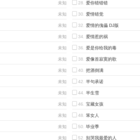
未知
28.
爱你错错错
未知
30.
爱情错觉
未知
32.
爱情的傀儡 DJ版
未知
34.
爱情惹的祸
未知
36.
爱是你给我的毒
未知
38.
爱像首寂寞的歌
未知
40.
把酒倒满
未知
42.
半句承诺
未知
44.
半生雪
未知
46.
宝藏女孩
未知
48.
笨女人
未知
50.
毕业季
未知
52.
别哭我最爱的人