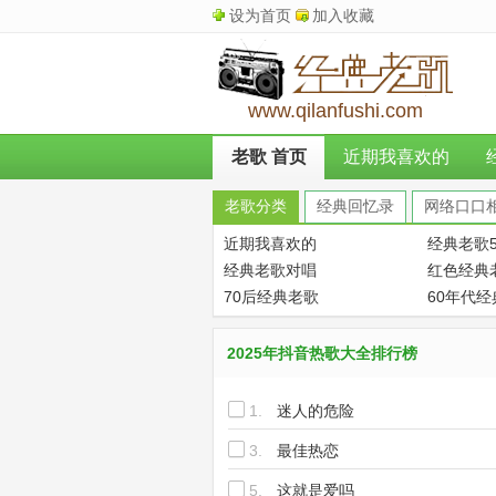
设为首页
加入收藏
www.qilanfushi.com
老歌 首页
近期我喜欢的
老歌分类
经典回忆录
网络口口
近期我喜欢的
经典老歌5
经典老歌对唱
红色经典
70后经典老歌
60年代
2025年抖音热歌大全排行榜
1.
迷人的危险
3.
最佳热恋
5.
这就是爱吗