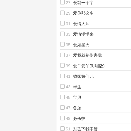
27.
爱就一个字
29.
爱你那么多
31.
爱情大师
33.
爱情慢慢来
35.
爱如星火
37.
爱我就别伤害我
39.
爱丫爱丫(对唱版)
41.
败家娘们儿
43.
半生
45.
宝贝
47.
备胎
49.
必杀技
51.
别丢下我不管