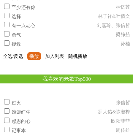
林忆莲
至少还有你
林子祥&叶倩文
选择
刘嘉玲、张信哲
有一点动心
梁静茹
勇气
孙楠
拯救
全选/反选
播放
加入列表
随机播放
我喜欢的老歌Top500
张信哲
过火
罗大佑&陈淑桦
滚滚红尘
欧阳菲菲
感恩的心
周传雄
记事本