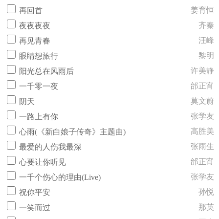
姜育恒
再回首
齐秦
夜夜夜夜
汪峰
再见青春
黎明
眼睛想旅行
许美静
阳光总在风雨后
邰正宵
一千零一夜
莫文蔚
阴天
张学友
一路上有你
高胜美
心雨(《新白娘子传奇》主题曲)
张雨生
最爱的人伤我最深
邰正宵
心要让你听见
张学友
一千个伤心的理由(Live)
孙悦
祝你平安
那英
一笑而过