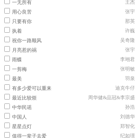
王杰
一无所有
张宇
用心良苦
那英
只要有你
许巍
执着
吴奇隆
祝你一路顺风
张宇
月亮惹的祸
李翊君
雨蝶
张明敏
一剪梅
羽泉
最美
迪克牛仔
有多少爱可以重来
周华健&品冠&李宗盛
最近比较烦
孙浩
中华民谣
刘德华
中国人
郑智化
星星点灯
纪如璟
值得一辈子去爱