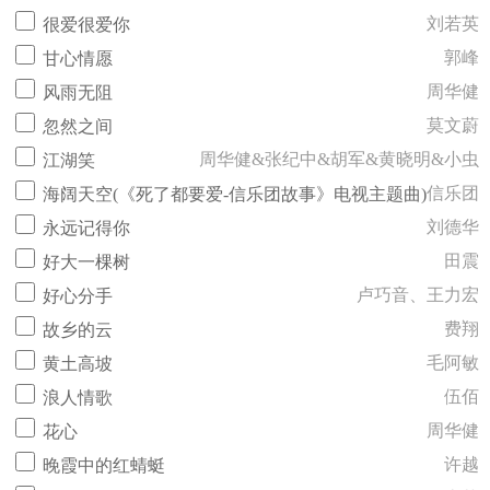
刘若英
很爱很爱你
郭峰
甘心情愿
周华健
风雨无阻
莫文蔚
忽然之间
周华健&张纪中&胡军&黄晓明&小虫
江湖笑
信乐团
海阔天空(《死了都要爱-信乐团故事》电视主题曲)
刘德华
永远记得你
田震
好大一棵树
卢巧音、王力宏
好心分手
费翔
故乡的云
毛阿敏
黄土高坡
伍佰
浪人情歌
周华健
花心
许越
晚霞中的红蜻蜓