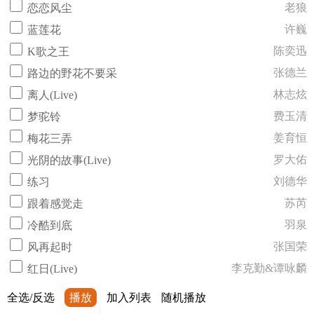
老狼
恋恋风尘
许巍
蓝莲花
陈奕迅
K歌之王
张德兰
路边的野花不要采
林志炫
离人(Live)
费玉清
梦驼铃
姜育恒
梅花三弄
罗大佑
光阴的故事(Live)
刘德华
练习
苏芮
跟着感觉走
羽泉
冷酷到底
张国荣
风再起时
李克勤&谭咏麟
红日(Live)
全选/反选
播放
加入列表
随机播放