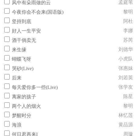
孟庭苇
风中有朵雨做的云
黎明
今夜你会不会来(国语版)
阿杜
坚持到底
李娜
好人一生平安
苏芮
酒干倘卖无
刘德华
来生缘
小虎队
蝴蝶飞呀
张惠妹
哭砂(Live)
刘若英
后来
张学友
每天爱你多一些(Live)
陈星
离家的孩子
黎明
两个人的烟火
林忆莲
梦醒时分
黄品源
海浪
周璇
何日君再来I