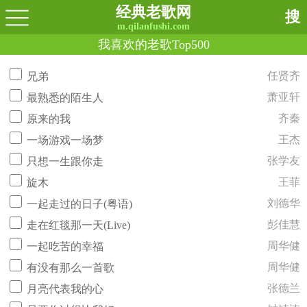
经典老歌网
搜
m.qilanfushi.com
我喜欢的老歌Top500
任贤齐
兄弟
萧亚轩
最熟悉的陌生人
齐秦
原来的我
王杰
一场游戏一场梦
张学友
只想一生跟你走
王菲
旋木
刘德华
一起走过的日子(粤语)
彭佳慧
走在红毯那一天(Live)
周华健
一起吃苦的幸福
周华健
有没有那么一首歌
张德兰
月亮代表我的心