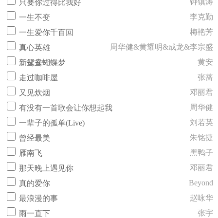
钟镇涛
只要你过得比我好
李克勤
一生不变
梅艳芳
一生爱你千百回
周华健&黄耀明&成龙&李宗盛
真心英雄
黄安
新鸳鸯蝴蝶梦
张蔷
走过咖啡屋
邓丽君
又见炊烟
周华健
有没有一首歌会让你想起我
刘若英
一辈子的孤单(Live)
朱铭捷
曾经最美
黑鸭子
雁南飞
邓丽君
那天晚上遇见你
Beyond
真的爱你
赵咏华
最浪漫的事
张宇
雨一直下