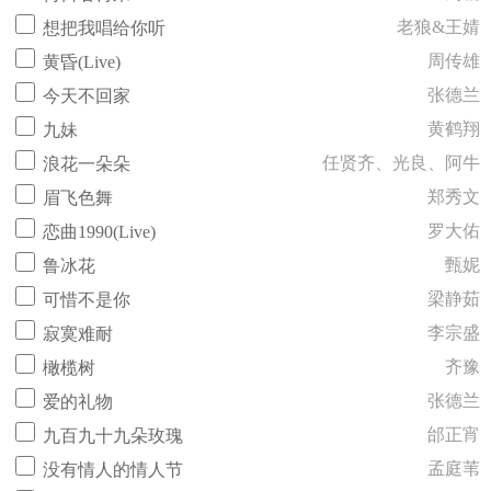
老狼&王婧
想把我唱给你听
周传雄
黄昏(Live)
张德兰
今天不回家
黄鹤翔
九妹
任贤齐、光良、阿牛
浪花一朵朵
郑秀文
眉飞色舞
罗大佑
恋曲1990(Live)
甄妮
鲁冰花
梁静茹
可惜不是你
李宗盛
寂寞难耐
齐豫
橄榄树
张德兰
爱的礼物
邰正宵
九百九十九朵玫瑰
孟庭苇
没有情人的情人节