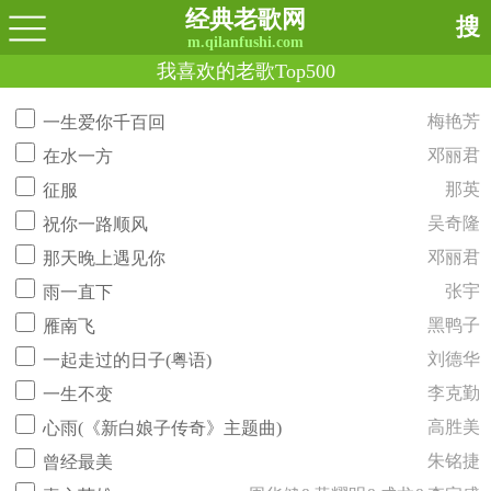
经典老歌网
搜
m.qilanfushi.com
我喜欢的老歌Top500
梅艳芳
一生爱你千百回
邓丽君
在水一方
那英
征服
吴奇隆
祝你一路顺风
邓丽君
那天晚上遇见你
张宇
雨一直下
黑鸭子
雁南飞
刘德华
一起走过的日子(粤语)
李克勤
一生不变
高胜美
心雨(《新白娘子传奇》主题曲)
朱铭捷
曾经最美