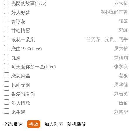
罗大佑
光阴的故事(Live)
孙悦&邰正宵
好人好梦
甄妮
鲁冰花
郭峰
甘心情愿
任贤齐、光良、阿牛
浪花一朵朵
罗大佑
恋曲1990(Live)
黄鹤翔
九妹
张学友
每天爱你多一些(Live)
老狼
恋恋风尘
周华健
风雨无阻
刘若英
很爱很爱你
伍佰
浪人情歌
刘德华
来生缘
全选/反选
播放
加入列表
随机播放