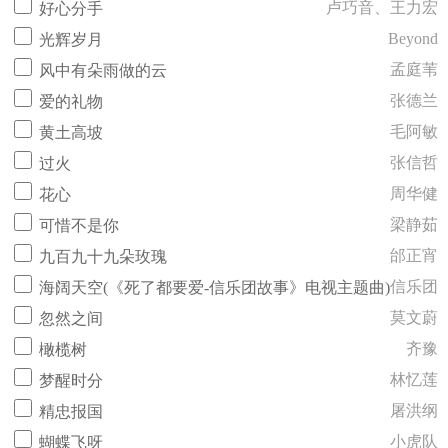
卢巧音、王力宏
好心分手
Beyond
光辉岁月
孟庭苇
风中有朵雨做的云
张德兰
爱的礼物
毛阿敏
黄土高坡
张信哲
过火
周华健
花心
梁静茹
可惜不是你
邰正宵
九百九十九朵玫瑰
信乐团
海阔天空(《死了都要爱-信乐团故事》电视主题曲)
莫文蔚
忽然之间
齐豫
橄榄树
林忆莲
梦醒时分
屠洪纲
精忠报国
小虎队
蝴蝶飞呀