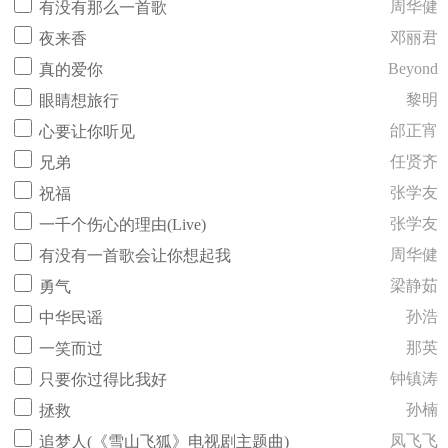
周华健
有没有那么一首歌
邓丽君
夜来香
Beyond
真的爱你
黎明
眼睛想旅行
邰正宵
心要让你听见
任贤齐
兄弟
张学友
祝福
张学友
一千个伤心的理由(Live)
周华健
有没有一首歌会让你想起我
梁静茹
勇气
孙浩
中华民谣
那英
一笑而过
钟镇涛
只要你过得比我好
孙楠
拯救
凤飞飞
追梦人(《雪山飞狐》电视剧主题曲)