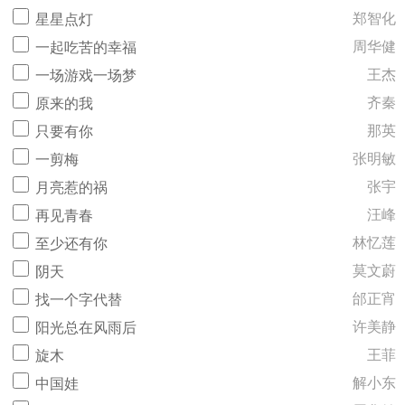
郑智化
星星点灯
周华健
一起吃苦的幸福
王杰
一场游戏一场梦
齐秦
原来的我
那英
只要有你
张明敏
一剪梅
张宇
月亮惹的祸
汪峰
再见青春
林忆莲
至少还有你
莫文蔚
阴天
邰正宵
找一个字代替
许美静
阳光总在风雨后
王菲
旋木
解小东
中国娃