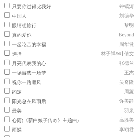
钟镇涛
只要你过得比我好
刘德华
中国人
黎明
眼睛想旅行
Beyond
真的爱你
周华健
一起吃苦的幸福
林子祥&叶倩文
选择
张德兰
月亮代表我的心
王杰
一场游戏一场梦
吴奇隆
祝你一路顺风
周蕙
约定
许美静
阳光总在风雨后
羽泉
最美
高胜美
心雨(《新白娘子传奇》主题曲)
李翊君
雨蝶