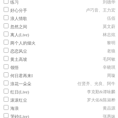
刘德华
练习
卢巧音、王力宏
好心分手
伍佰
浪人情歌
莫文蔚
忽然之间
林志炫
离人(Live)
黎明
两个人的烟火
老狼
恋恋风尘
毛阿敏
黄土高坡
辛晓琪
领悟
周璇
何日君再来I
任贤齐、光良、阿牛
浪花一朵朵
李克勤&谭咏麟
红日(Live)
罗大佑&陈淑桦
滚滚红尘
黄品源
海浪
张惠妹
哭砂(Live)