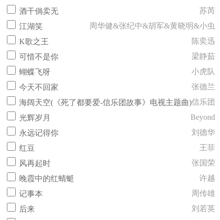
苏芮
酒干倘卖无
周华健&张纪中&胡军&黄晓明&小虫
江湖笑
陈奕迅
K歌之王
梁静茹
可惜不是你
小虎队
蝴蝶飞呀
张德兰
今天不回家
信乐团
海阔天空(《死了都要爱-信乐团故事》电视主题曲)
Beyond
光辉岁月
刘德华
永远记得你
王菲
红豆
张国荣
风再起时
许越
晚霞中的红蜻蜓
周传雄
记事本
刘若英
后来