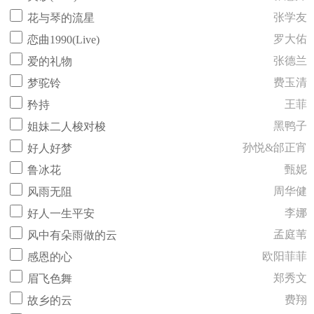
张学友
花与琴的流星
罗大佑
恋曲1990(Live)
张德兰
爱的礼物
费玉清
梦驼铃
王菲
矜持
黑鸭子
姐妹二人梭对梭
孙悦&邰正宵
好人好梦
甄妮
鲁冰花
周华健
风雨无阻
李娜
好人一生平安
孟庭苇
风中有朵雨做的云
欧阳菲菲
感恩的心
郑秀文
眉飞色舞
费翔
故乡的云