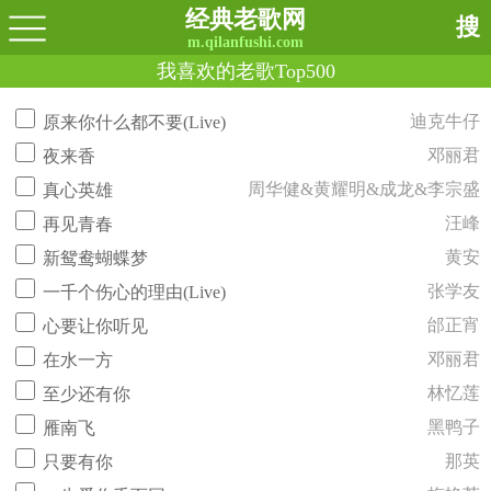
经典老歌网
搜
m.qilanfushi.com
我喜欢的老歌Top500
迪克牛仔
原来你什么都不要(Live)
邓丽君
夜来香
周华健&黄耀明&成龙&李宗盛
真心英雄
汪峰
再见青春
黄安
新鸳鸯蝴蝶梦
张学友
一千个伤心的理由(Live)
邰正宵
心要让你听见
邓丽君
在水一方
林忆莲
至少还有你
黑鸭子
雁南飞
那英
只要有你