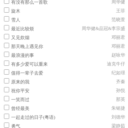
周华健
有没有那么一首歌
王菲
旋木
范晓萱
雪人
周华健&品冠&李宗盛
最近比较烦
邓丽君
又见炊烟
邓丽君
那天晚上遇见你
赵咏华
最浪漫的事
迪克牛仔
有多少爱可以重来
纪如璟
值得一辈子去爱
齐秦
原来的我
孙悦
祝你平安
那英
一笑而过
朱铭捷
曾经最美
刘德华
一起走过的日子(粤语)
梁静茹
勇气