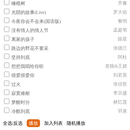
齐豫
橄榄树
罗大佑
光阴的故事(Live)
黎明
今夜你会不会来(国语版)
孟庭苇
没有情人的情人节
陈星
离家的孩子
张德兰
路边的野花不要采
阿杜
坚持到底
老狼&王婧
想把我唱给你听
刘若英
很爱很爱你
张信哲
过火
李宗盛
寂寞难耐
林忆莲
梦醒时分
羽泉
冷酷到底
全选/反选
播放
加入列表
随机播放