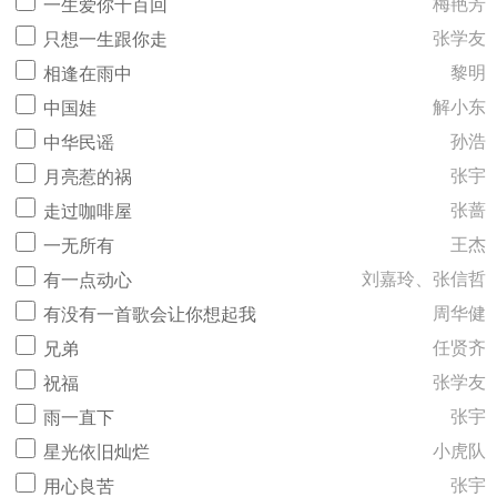
梅艳芳
一生爱你千百回
张学友
只想一生跟你走
黎明
相逢在雨中
解小东
中国娃
孙浩
中华民谣
张宇
月亮惹的祸
张蔷
走过咖啡屋
王杰
一无所有
刘嘉玲、张信哲
有一点动心
周华健
有没有一首歌会让你想起我
任贤齐
兄弟
张学友
祝福
张宇
雨一直下
小虎队
星光依旧灿烂
张宇
用心良苦