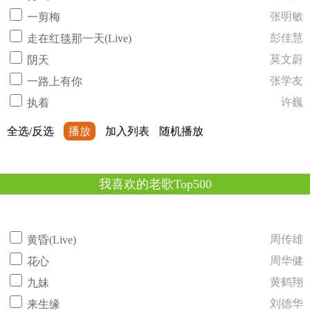
张明敏
一剪梅
彭佳慧
走在红毯那一天(Live)
莫文蔚
阴天
张学友
一路上有你
许巍
执着
全选/反选
播放
加入列表
随机播放
我喜欢的老歌Top500
周传雄
黄昏(Live)
周华健
花心
黄鹤翔
九妹
刘德华
来生缘