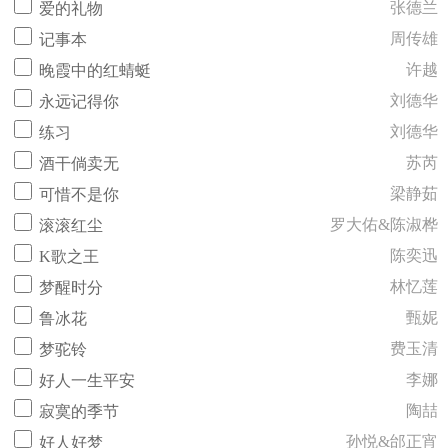
张德兰
爱的礼物
周传雄
记事本
许越
晚霞中的红蜻蜓
刘德华
永远记得你
刘德华
练习
苏芮
酒干倘卖无
梁静茹
可惜不是你
罗大佑&陈淑桦
滚滚红尘
陈奕迅
K歌之王
林忆莲
梦醒时分
甄妮
鲁冰花
费玉清
梦驼铃
李娜
好人一生平安
陶喆
寂寞的季节
孙悦&邰正宵
好人好梦