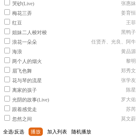
张惠妹
哭砂(Live)
姜育恒
梅花三弄
王菲
红豆
黑鸭子
姐妹二人梭对梭
任贤齐、光良、阿牛
浪花一朵朵
黄品源
海浪
黎明
两个人的烟火
郑秀文
眉飞色舞
张学友
花与琴的流星
陈星
离家的孩子
罗大佑
光阴的故事(Live)
苏芮
跟着感觉走
莫文蔚
忽然之间
全选/反选
播放
加入列表
随机播放