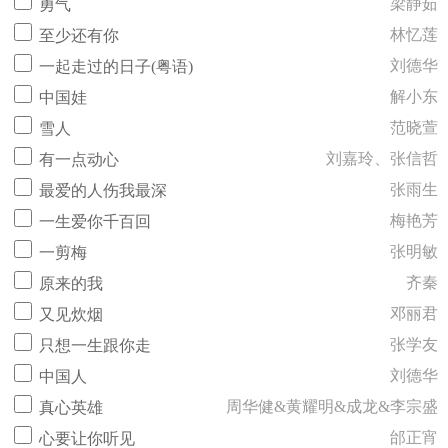
梁静茹
勇气
林忆莲
至少还有你
刘德华
一起走过的日子(粤语)
解小东
中国娃
范晓萱
雪人
刘嘉玲、张信哲
有一点动心
张雨生
最爱的人伤我最深
梅艳芳
一生爱你千百回
张明敏
一剪梅
齐秦
原来的我
邓丽君
又见炊烟
张学友
只想一生跟你走
刘德华
中国人
周华健&黄耀明&成龙&李宗盛
真心英雄
邰正宵
心要让你听见