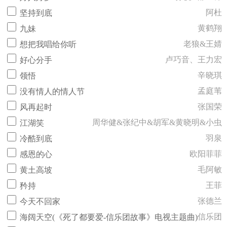
阿杜
坚持到底
黄鹤翔
九妹
老狼&王婧
想把我唱给你听
卢巧音、王力宏
好心分手
辛晓琪
领悟
孟庭苇
没有情人的情人节
张国荣
风再起时
周华健&张纪中&胡军&黄晓明&小虫
江湖笑
羽泉
冷酷到底
欧阳菲菲
感恩的心
毛阿敏
黄土高坡
王菲
矜持
张德兰
今天不回家
信乐团
海阔天空(《死了都要爱-信乐团故事》电视主题曲)