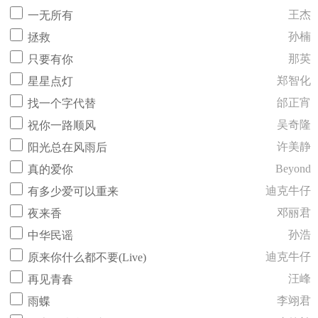
王杰
一无所有
孙楠
拯救
那英
只要有你
郑智化
星星点灯
邰正宵
找一个字代替
吴奇隆
祝你一路顺风
许美静
阳光总在风雨后
Beyond
真的爱你
迪克牛仔
有多少爱可以重来
邓丽君
夜来香
孙浩
中华民谣
迪克牛仔
原来你什么都不要(Live)
汪峰
再见青春
李翊君
雨蝶