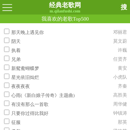
经典老歌网
搜
m.qilanfushi.com
我喜欢的老歌Top500
邓丽君
那天晚上遇见你
莫文蔚
阴天
许巍
执着
任贤齐
兄弟
黄安
新鸳鸯蝴蝶梦
小虎队
星光依旧灿烂
齐秦
夜夜夜夜
高胜美
心雨(《新白娘子传奇》主题曲)
周华健
有没有那么一首歌
钟镇涛
只要你过得比我好
那英
征服