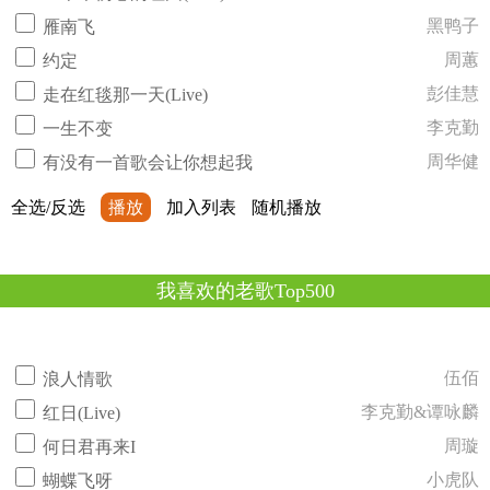
黑鸭子
雁南飞
周蕙
约定
彭佳慧
走在红毯那一天(Live)
李克勤
一生不变
周华健
有没有一首歌会让你想起我
全选/反选
播放
加入列表
随机播放
我喜欢的老歌Top500
伍佰
浪人情歌
李克勤&谭咏麟
红日(Live)
周璇
何日君再来I
小虎队
蝴蝶飞呀