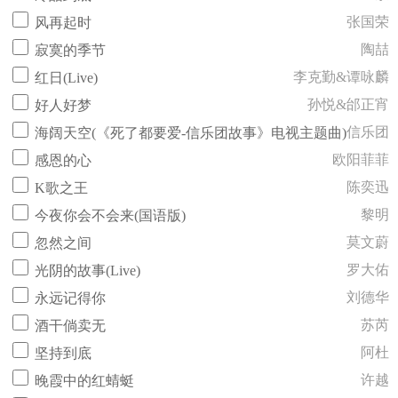
张国荣
风再起时
陶喆
寂寞的季节
李克勤&谭咏麟
红日(Live)
孙悦&邰正宵
好人好梦
信乐团
海阔天空(《死了都要爱-信乐团故事》电视主题曲)
欧阳菲菲
感恩的心
陈奕迅
K歌之王
黎明
今夜你会不会来(国语版)
莫文蔚
忽然之间
罗大佑
光阴的故事(Live)
刘德华
永远记得你
苏芮
酒干倘卖无
阿杜
坚持到底
许越
晚霞中的红蜻蜓