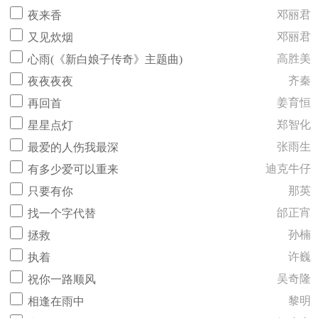
邓丽君
夜来香
邓丽君
又见炊烟
高胜美
心雨(《新白娘子传奇》主题曲)
齐秦
夜夜夜夜
姜育恒
再回首
郑智化
星星点灯
张雨生
最爱的人伤我最深
迪克牛仔
有多少爱可以重来
那英
只要有你
邰正宵
找一个字代替
孙楠
拯救
许巍
执着
吴奇隆
祝你一路顺风
黎明
相逢在雨中