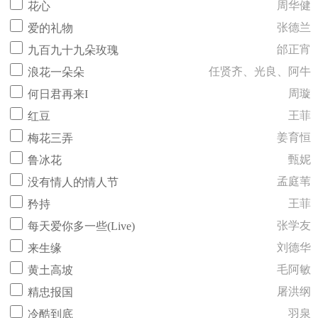
周华健
花心
张德兰
爱的礼物
邰正宵
九百九十九朵玫瑰
任贤齐、光良、阿牛
浪花一朵朵
周璇
何日君再来I
王菲
红豆
姜育恒
梅花三弄
甄妮
鲁冰花
孟庭苇
没有情人的情人节
王菲
矜持
张学友
每天爱你多一些(Live)
刘德华
来生缘
毛阿敏
黄土高坡
屠洪纲
精忠报国
羽泉
冷酷到底