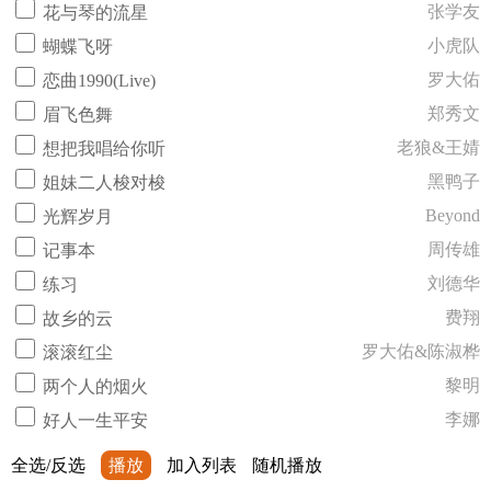
张学友
花与琴的流星
小虎队
蝴蝶飞呀
罗大佑
恋曲1990(Live)
郑秀文
眉飞色舞
老狼&王婧
想把我唱给你听
黑鸭子
姐妹二人梭对梭
Beyond
光辉岁月
周传雄
记事本
刘德华
练习
费翔
故乡的云
罗大佑&陈淑桦
滚滚红尘
黎明
两个人的烟火
李娜
好人一生平安
全选/反选
播放
加入列表
随机播放