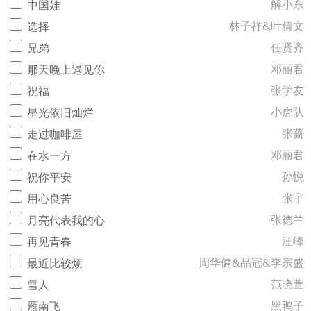
解小东
中国娃
林子祥&叶倩文
选择
任贤齐
兄弟
邓丽君
那天晚上遇见你
张学友
祝福
小虎队
星光依旧灿烂
张蔷
走过咖啡屋
邓丽君
在水一方
孙悦
祝你平安
张宇
用心良苦
张德兰
月亮代表我的心
汪峰
再见青春
周华健&品冠&李宗盛
最近比较烦
范晓萱
雪人
黑鸭子
雁南飞