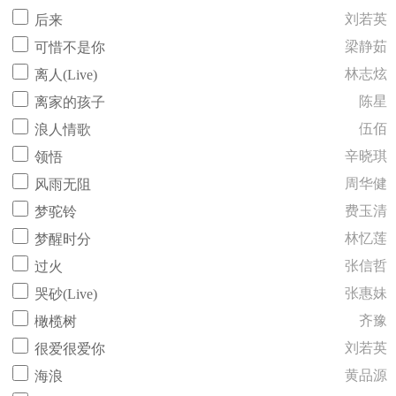
刘若英
后来
梁静茹
可惜不是你
林志炫
离人(Live)
陈星
离家的孩子
伍佰
浪人情歌
辛晓琪
领悟
周华健
风雨无阻
费玉清
梦驼铃
林忆莲
梦醒时分
张信哲
过火
张惠妹
哭砂(Live)
齐豫
橄榄树
刘若英
很爱很爱你
黄品源
海浪