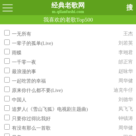
经典老歌网
搜
m.qilanfushi.com
我喜欢的老歌Top500
王杰
一无所有
刘若英
一辈子的孤单(Live)
李翊君
雨蝶
邰正宵
一千零一夜
赵咏华
最浪漫的事
周华健
一起吃苦的幸福
迪克牛仔
原来你什么都不要(Live)
刘德华
中国人
凤飞飞
追梦人(《雪山飞狐》电视剧主题曲)
钟镇涛
只要你过得比我好
周华健
有没有那么一首歌