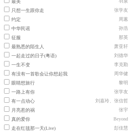
羽泉
最美
张学友
只想一生跟你走
周蕙
约定
孙浩
中华民谣
那英
征服
萧亚轩
最熟悉的陌生人
刘德华
一起走过的日子(粤语)
李克勤
一生不变
周华健
有没有一首歌会让你想起我
黎明
眼睛想旅行
张学友
一路上有你
刘嘉玲、张信哲
有一点动心
张宇
月亮惹的祸
Beyond
真的爱你
彭佳慧
走在红毯那一天(Live)