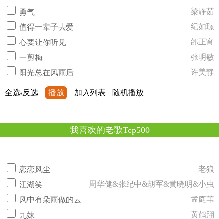
梁静茹
勇气
纪如璟
值得一辈子去爱
邰正宵
心要让你听见
张明敏
一剪梅
许美静
阳光总在风雨后
全选/反选
播放
加入列表
随机播放
我喜欢的老歌Top500
老狼
恋恋风尘
周华健&张纪中&胡军&黄晓明&小虫
江湖笑
孟庭苇
风中有朵雨做的云
黄鹤翔
九妹