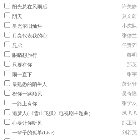
许美静
阳光总在风雨后
莫文蔚
阴天
小虎队
星光依旧灿烂
张德兰
月亮代表我的心
任贤齐
兄弟
黎明
眼睛想旅行
那英
只要有你
张宇
雨一直下
萧亚轩
最熟悉的陌生人
吴奇隆
祝你一路顺风
张学友
一路上有你
凤飞飞
追梦人(《雪山飞狐》电视剧主题曲)
邰正宵
心要让你听见
刘若英
一辈子的孤单(Live)