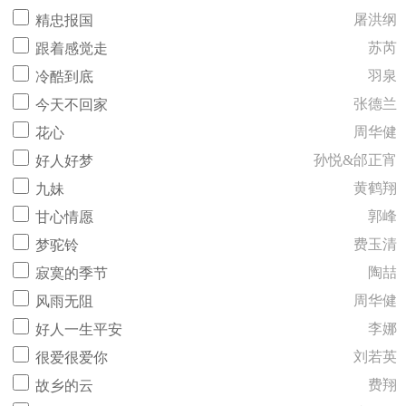
屠洪纲
精忠报国
苏芮
跟着感觉走
羽泉
冷酷到底
张德兰
今天不回家
周华健
花心
孙悦&邰正宵
好人好梦
黄鹤翔
九妹
郭峰
甘心情愿
费玉清
梦驼铃
陶喆
寂寞的季节
周华健
风雨无阻
李娜
好人一生平安
刘若英
很爱很爱你
费翔
故乡的云