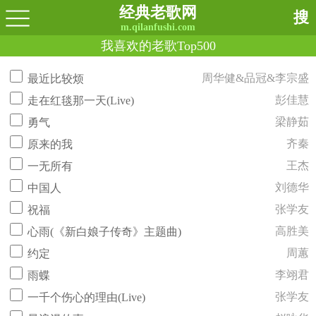
经典老歌网
搜
m.qilanfushi.com
我喜欢的老歌Top500
周华健&品冠&李宗盛
最近比较烦
彭佳慧
走在红毯那一天(Live)
梁静茹
勇气
齐秦
原来的我
王杰
一无所有
刘德华
中国人
张学友
祝福
高胜美
心雨(《新白娘子传奇》主题曲)
周蕙
约定
李翊君
雨蝶
张学友
一千个伤心的理由(Live)