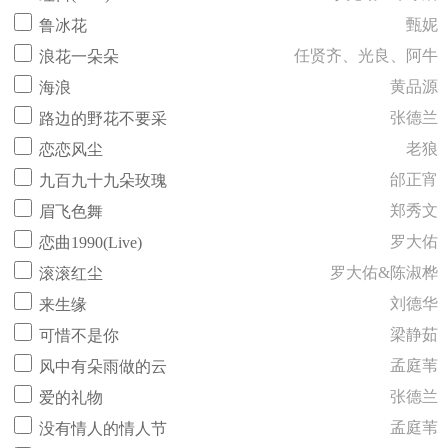
甄妮
鲁冰花
任贤齐、光良、阿牛
浪花一朵朵
黄品源
海浪
张德兰
路边的野花不要采
老狼
恋恋风尘
邰正宵
九百九十九朵玫瑰
郑秀文
眉飞色舞
罗大佑
恋曲1990(Live)
罗大佑&陈淑桦
滚滚红尘
刘德华
来生缘
梁静茹
可惜不是你
孟庭苇
风中有朵雨做的云
张德兰
爱的礼物
孟庭苇
没有情人的情人节