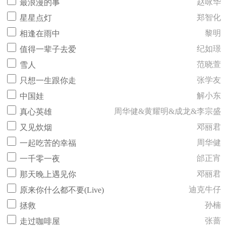
赵咏华
最浪漫的事
郑智化
星星点灯
黎明
相逢在雨中
纪如璟
值得一辈子去爱
范晓萱
雪人
张学友
只想一生跟你走
解小东
中国娃
周华健&黄耀明&成龙&李宗盛
真心英雄
邓丽君
又见炊烟
周华健
一起吃苦的幸福
邰正宵
一千零一夜
邓丽君
那天晚上遇见你
迪克牛仔
原来你什么都不要(Live)
孙楠
拯救
张蔷
走过咖啡屋