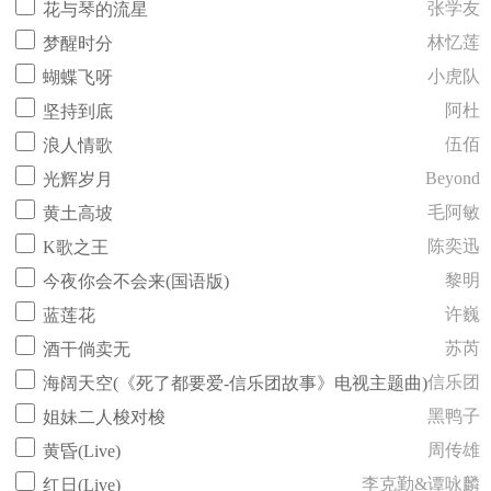
张学友
花与琴的流星
林忆莲
梦醒时分
小虎队
蝴蝶飞呀
阿杜
坚持到底
伍佰
浪人情歌
Beyond
光辉岁月
毛阿敏
黄土高坡
陈奕迅
K歌之王
黎明
今夜你会不会来(国语版)
许巍
蓝莲花
苏芮
酒干倘卖无
信乐团
海阔天空(《死了都要爱-信乐团故事》电视主题曲)
黑鸭子
姐妹二人梭对梭
周传雄
黄昏(Live)
李克勤&谭咏麟
红日(Live)