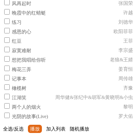
张国荣
风再起时
许越
晚霞中的红蜻蜓
刘德华
练习
欧阳菲菲
感恩的心
王菲
红豆
李宗盛
寂寞难耐
老狼&王婧
想把我唱给你听
姜育恒
梅花三弄
周传雄
记事本
齐豫
橄榄树
周华健&张纪中&胡军&黄晓明&小虫
江湖笑
黎明
两个人的烟火
罗大佑
光阴的故事(Live)
全选/反选
播放
加入列表
随机播放