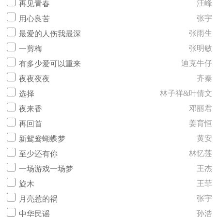
汪峰
再见青春
张宇
用心良苦
张雨生
最爱的人伤我最深
张明敏
一剪梅
迪克牛仔
有多少爱可以重来
齐秦
夜夜夜夜
林子祥&叶倩文
选择
邓丽君
夜来香
姜育恒
再回首
黄安
新鸳鸯蝴蝶梦
林忆莲
至少还有你
王杰
一场游戏一场梦
王菲
旋木
张宇
月亮惹的祸
孙浩
中华民谣