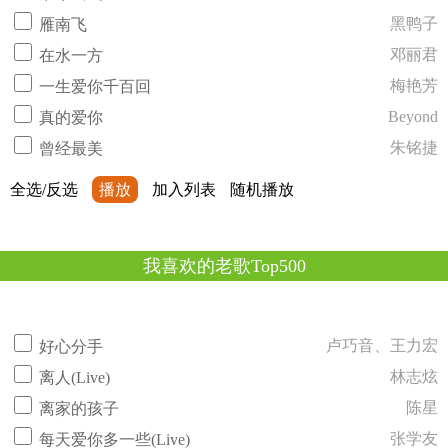
黑鸭子
雁南飞
邓丽君
在水一方
梅艳芳
一生爱你千百回
Beyond
真的爱你
朱铭捷
曾经最美
全选/反选
播放
加入列表
随机播放
我喜欢的老歌Top500
卢巧音、王力宏
好心分手
林志炫
离人(Live)
陈星
离家的孩子
张学友
每天爱你多一些(Live)