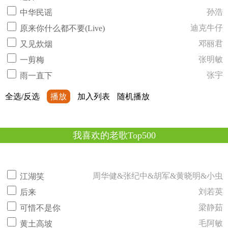
孙浩
中华民谣
迪克牛仔
原来你什么都不要(Live)
邓丽君
又见炊烟
张明敏
一剪梅
张宇
雨一直下
全选/反选
播放
加入列表
随机播放
我喜欢的老歌Top500
周华健&张纪中&胡军&黄晓明&小虫
江湖笑
刘若英
后来
梁静茹
可惜不是你
毛阿敏
黄土高坡