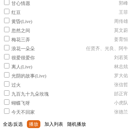
郭峰
甘心情愿
王菲
红豆
周传雄
黄昏(Live)
莫文蔚
忽然之间
姜育恒
梅花三弄
任贤齐、光良、阿牛
浪花一朵朵
刘若英
很爱很爱你
林志炫
离人(Live)
罗大佑
光阴的故事(Live)
张信哲
过火
邰正宵
九百九十九朵玫瑰
小虎队
蝴蝶飞呀
张德兰
今天不回家
全选/反选
播放
加入列表
随机播放