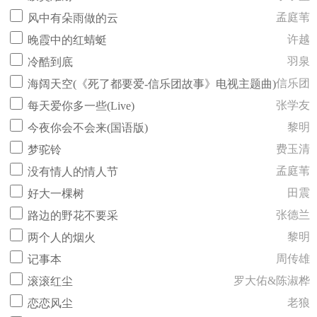
孟庭苇
风中有朵雨做的云
许越
晚霞中的红蜻蜓
羽泉
冷酷到底
信乐团
海阔天空(《死了都要爱-信乐团故事》电视主题曲)
张学友
每天爱你多一些(Live)
黎明
今夜你会不会来(国语版)
费玉清
梦驼铃
孟庭苇
没有情人的情人节
田震
好大一棵树
张德兰
路边的野花不要采
黎明
两个人的烟火
周传雄
记事本
罗大佑&陈淑桦
滚滚红尘
老狼
恋恋风尘