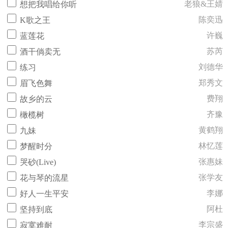
老狼&王婧
想把我唱给你听
陈奕迅
K歌之王
许巍
蓝莲花
苏芮
酒干倘卖无
刘德华
练习
郑秀文
眉飞色舞
费翔
故乡的云
齐豫
橄榄树
黄鹤翔
九妹
林忆莲
梦醒时分
张惠妹
哭砂(Live)
张学友
花与琴的流星
李娜
好人一生平安
阿杜
坚持到底
李宗盛
寂寞难耐