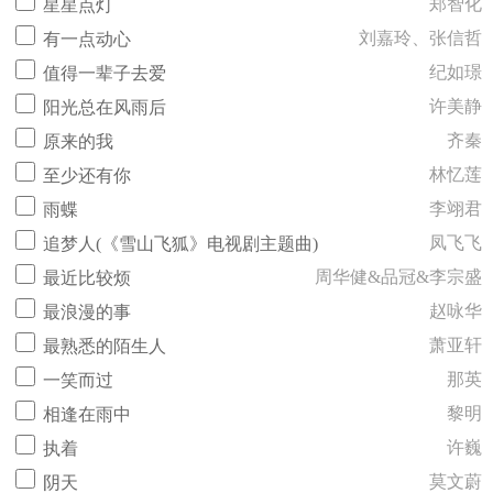
郑智化
星星点灯
刘嘉玲、张信哲
有一点动心
纪如璟
值得一辈子去爱
许美静
阳光总在风雨后
齐秦
原来的我
林忆莲
至少还有你
李翊君
雨蝶
凤飞飞
追梦人(《雪山飞狐》电视剧主题曲)
周华健&品冠&李宗盛
最近比较烦
赵咏华
最浪漫的事
萧亚轩
最熟悉的陌生人
那英
一笑而过
黎明
相逢在雨中
许巍
执着
莫文蔚
阴天