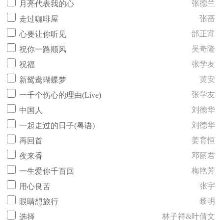
张德兰
月亮代表我的心
张蔷
走过咖啡屋
邰正宵
心要让你听见
吴奇隆
祝你一路顺风
张学友
祝福
黄安
新鸳鸯蝴蝶梦
张学友
一千个伤心的理由(Live)
刘德华
中国人
刘德华
一起走过的日子(粤语)
姜育恒
再回首
邓丽君
夜来香
梅艳芳
一生爱你千百回
张宇
用心良苦
黎明
眼睛想旅行
林子祥&叶倩文
选择