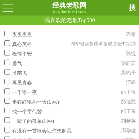
经典老歌网
搜
m.qilanfushi.com
我喜欢的老歌Top500
齐秦
夜夜夜夜
周华健&黄耀明&成龙&李宗盛
真心英雄
孙悦
祝你平安
梁静茹
勇气
黑鸭子
雁南飞
汪峰
再见青春
邰正宵
一千零一夜
彭佳慧
走在红毯那一天(Live)
邰正宵
找一个字代替
刘若英
一辈子的孤单(Live)
周华健
有没有一首歌会让你想起我