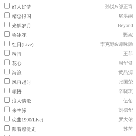
孙悦&邰正宵
好人好梦
屠洪纲
精忠报国
Beyond
光辉岁月
甄妮
鲁冰花
李克勤&谭咏麟
红日(Live)
王菲
矜持
周华健
花心
黄品源
海浪
张国荣
风再起时
辛晓琪
领悟
伍佰
浪人情歌
刘德华
来生缘
罗大佑
恋曲1990(Live)
苏芮
跟着感觉走