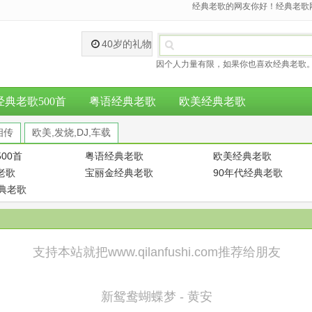
经典老歌的网友你好！经典老歌网
40岁的礼物
因个人力量有限，如果你也喜欢经典老歌。
经典老歌500首
粤语经典老歌
欧美经典老歌
相传
欧美,发烧,DJ,车载
00首
粤语经典老歌
欧美经典老歌
老歌
宝丽金经典老歌
90年代经典老歌
经典老歌
支持本站就把www.qilanfushi.com推荐给朋友
新鸳鸯蝴蝶梦 - 黄安