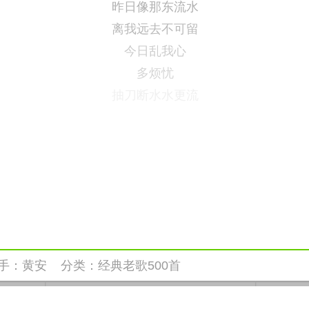
昨日像那东流水
离我远去不可留
今日乱我心
多烦忧
抽刀断水水更流
手：
黄安
分类：
经典老歌500首