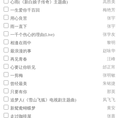
高胜美
心雨(《新白娘子传奇》主题曲)
梅艳芳
一生爱你千百回
张宇
用心良苦
张宇
雨一直下
张学友
一千个伤心的理由(Live)
黎明
相逢在雨中
赵咏华
最浪漫的事
汪峰
再见青春
邰正宵
心要让你听见
张明敏
一剪梅
朱铭捷
曾经最美
那英
只要有你
凤飞飞
追梦人(《雪山飞狐》电视剧主题曲)
黄安
新鸳鸯蝴蝶梦
张蔷
走过咖啡屋