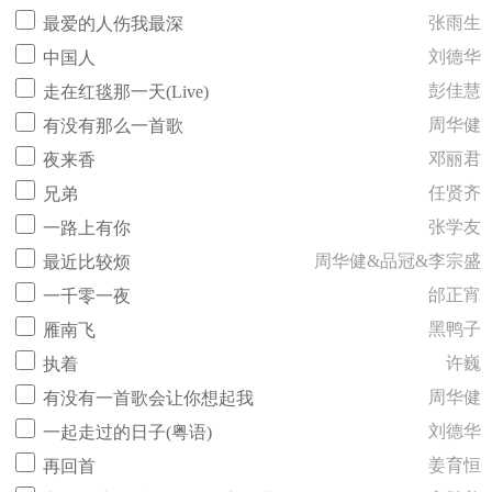
张雨生
最爱的人伤我最深
刘德华
中国人
彭佳慧
走在红毯那一天(Live)
周华健
有没有那么一首歌
邓丽君
夜来香
任贤齐
兄弟
张学友
一路上有你
周华健&品冠&李宗盛
最近比较烦
邰正宵
一千零一夜
黑鸭子
雁南飞
许巍
执着
周华健
有没有一首歌会让你想起我
刘德华
一起走过的日子(粤语)
姜育恒
再回首