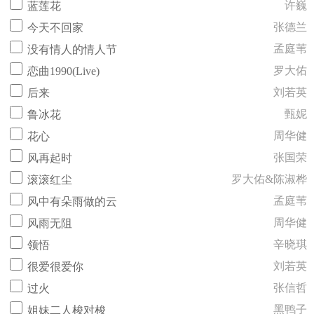
许巍
蓝莲花
张德兰
今天不回家
孟庭苇
没有情人的情人节
罗大佑
恋曲1990(Live)
刘若英
后来
甄妮
鲁冰花
周华健
花心
张国荣
风再起时
罗大佑&陈淑桦
滚滚红尘
孟庭苇
风中有朵雨做的云
周华健
风雨无阻
辛晓琪
领悟
刘若英
很爱很爱你
张信哲
过火
黑鸭子
姐妹二人梭对梭