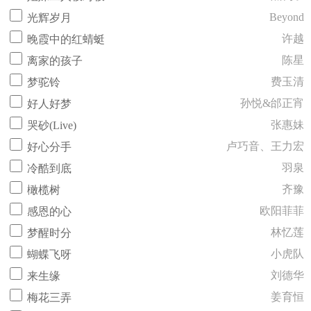
Beyond
光辉岁月
许越
晚霞中的红蜻蜓
陈星
离家的孩子
费玉清
梦驼铃
孙悦&邰正宵
好人好梦
张惠妹
哭砂(Live)
卢巧音、王力宏
好心分手
羽泉
冷酷到底
齐豫
橄榄树
欧阳菲菲
感恩的心
林忆莲
梦醒时分
小虎队
蝴蝶飞呀
刘德华
来生缘
姜育恒
梅花三弄