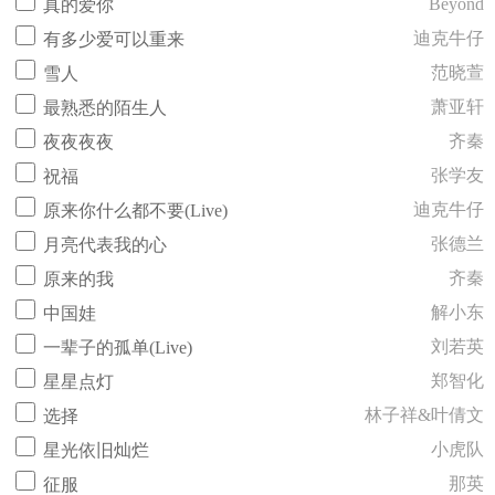
Beyond
真的爱你
迪克牛仔
有多少爱可以重来
范晓萱
雪人
萧亚轩
最熟悉的陌生人
齐秦
夜夜夜夜
张学友
祝福
迪克牛仔
原来你什么都不要(Live)
张德兰
月亮代表我的心
齐秦
原来的我
解小东
中国娃
刘若英
一辈子的孤单(Live)
郑智化
星星点灯
林子祥&叶倩文
选择
小虎队
星光依旧灿烂
那英
征服