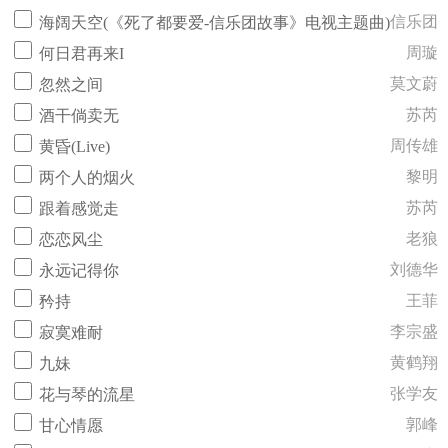
信乐团
海阔天空(《死了都要爱-信乐团故事》电视主题曲)
周璇
何日君再来I
莫文蔚
忽然之间
苏芮
酒干倘卖无
周传雄
黄昏(Live)
黎明
两个人的烟火
苏芮
跟着感觉走
老狼
恋恋风尘
刘德华
永远记得你
王菲
矜持
李宗盛
寂寞难耐
黄鹤翔
九妹
张学友
花与琴的流星
郭峰
甘心情愿