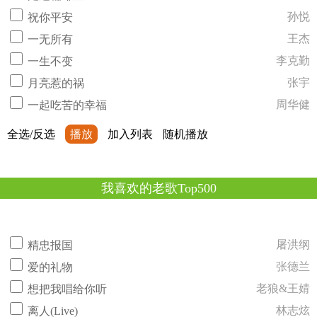
孙悦
祝你平安
王杰
一无所有
李克勤
一生不变
张宇
月亮惹的祸
周华健
一起吃苦的幸福
全选/反选
播放
加入列表
随机播放
我喜欢的老歌Top500
屠洪纲
精忠报国
张德兰
爱的礼物
老狼&王婧
想把我唱给你听
林志炫
离人(Live)