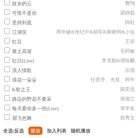
费翔
故乡的云
梁静茹
可惜不是你
阿杜
坚持到底
周华健&张纪中&胡军&黄晓明&小虫
江湖笑
王菲
红豆
毛阿敏
黄土高坡
李克勤&谭咏麟
红日(Live)
伍佰
浪人情歌
任贤齐、光良、阿牛
浪花一朵朵
陈奕迅
K歌之王
张德兰
路边的野花不要采
张学友
每天爱你多一些(Live)
郑秀文
眉飞色舞
全选/反选
播放
加入列表
随机播放