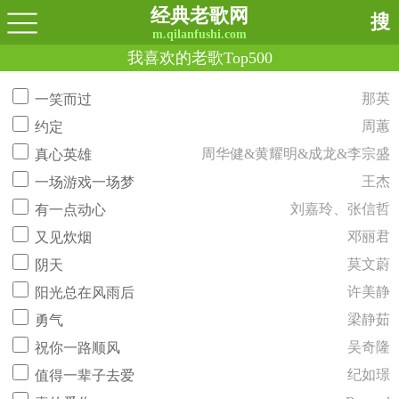
经典老歌网
搜
m.qilanfushi.com
我喜欢的老歌Top500
那英
一笑而过
周蕙
约定
周华健&黄耀明&成龙&李宗盛
真心英雄
王杰
一场游戏一场梦
刘嘉玲、张信哲
有一点动心
邓丽君
又见炊烟
莫文蔚
阴天
许美静
阳光总在风雨后
梁静茹
勇气
吴奇隆
祝你一路顺风
纪如璟
值得一辈子去爱