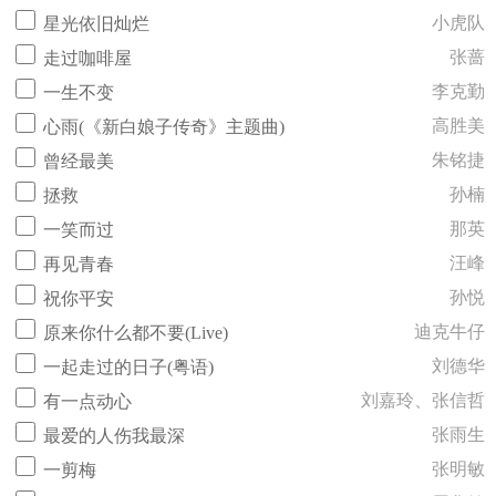
小虎队
星光依旧灿烂
张蔷
走过咖啡屋
李克勤
一生不变
高胜美
心雨(《新白娘子传奇》主题曲)
朱铭捷
曾经最美
孙楠
拯救
那英
一笑而过
汪峰
再见青春
孙悦
祝你平安
迪克牛仔
原来你什么都不要(Live)
刘德华
一起走过的日子(粤语)
刘嘉玲、张信哲
有一点动心
张雨生
最爱的人伤我最深
张明敏
一剪梅