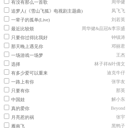
周华健
有没有那么一首歌
凤飞飞
追梦人(《雪山飞狐》电视剧主题曲)
刘若英
一辈子的孤单(Live)
周华健&品冠&李宗盛
最近比较烦
钟镇涛
只要你过得比我好
邓丽君
那天晚上遇见你
王杰
一场游戏一场梦
林子祥&叶倩文
选择
迪克牛仔
有多少爱可以重来
张学友
一路上有你
那英
只要有你
解小东
中国娃
Beyond
真的爱你
张宇
月亮惹的祸
黑鸭子
雁南飞