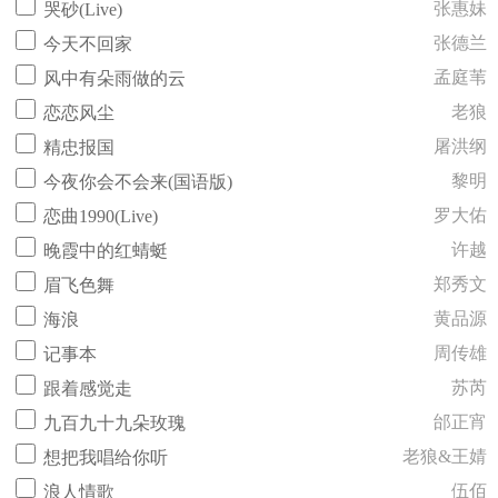
张惠妹
哭砂(Live)
张德兰
今天不回家
孟庭苇
风中有朵雨做的云
老狼
恋恋风尘
屠洪纲
精忠报国
黎明
今夜你会不会来(国语版)
罗大佑
恋曲1990(Live)
许越
晚霞中的红蜻蜓
郑秀文
眉飞色舞
黄品源
海浪
周传雄
记事本
苏芮
跟着感觉走
邰正宵
九百九十九朵玫瑰
老狼&王婧
想把我唱给你听
伍佰
浪人情歌