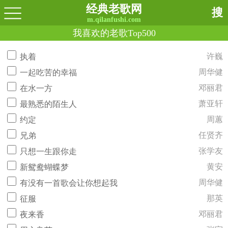
经典老歌网
搜
m.qilanfushi.com
我喜欢的老歌Top500
许巍
执着
周华健
一起吃苦的幸福
邓丽君
在水一方
萧亚轩
最熟悉的陌生人
周蕙
约定
任贤齐
兄弟
张学友
只想一生跟你走
黄安
新鸳鸯蝴蝶梦
周华健
有没有一首歌会让你想起我
那英
征服
邓丽君
夜来香