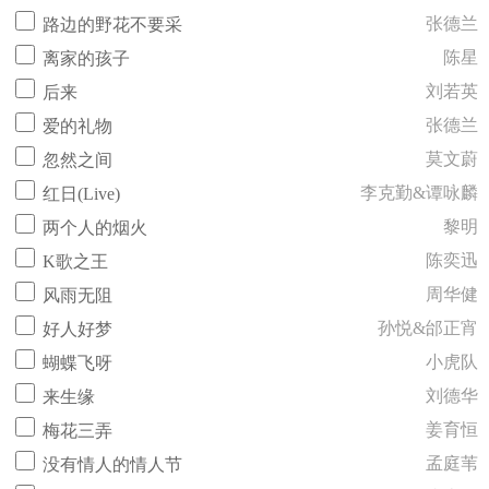
张德兰
路边的野花不要采
陈星
离家的孩子
刘若英
后来
张德兰
爱的礼物
莫文蔚
忽然之间
李克勤&谭咏麟
红日(Live)
黎明
两个人的烟火
陈奕迅
K歌之王
周华健
风雨无阻
孙悦&邰正宵
好人好梦
小虎队
蝴蝶飞呀
刘德华
来生缘
姜育恒
梅花三弄
孟庭苇
没有情人的情人节