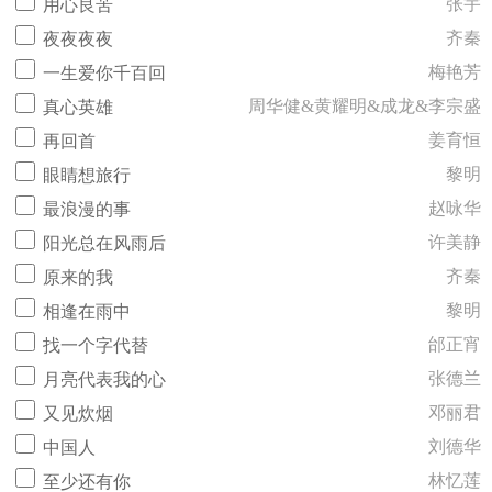
张宇
用心良苦
齐秦
夜夜夜夜
梅艳芳
一生爱你千百回
周华健&黄耀明&成龙&李宗盛
真心英雄
姜育恒
再回首
黎明
眼睛想旅行
赵咏华
最浪漫的事
许美静
阳光总在风雨后
齐秦
原来的我
黎明
相逢在雨中
邰正宵
找一个字代替
张德兰
月亮代表我的心
邓丽君
又见炊烟
刘德华
中国人
林忆莲
至少还有你