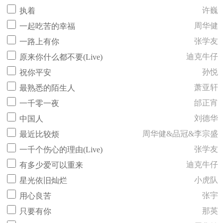
许巍
执着
周华健
一起吃苦的幸福
张学友
一路上有你
迪克牛仔
原来你什么都不要(Live)
孙悦
祝你平安
萧亚轩
最熟悉的陌生人
邰正宵
一千零一夜
刘德华
中国人
周华健&品冠&李宗盛
最近比较烦
张学友
一千个伤心的理由(Live)
迪克牛仔
有多少爱可以重来
小虎队
星光依旧灿烂
张宇
用心良苦
那英
只要有你