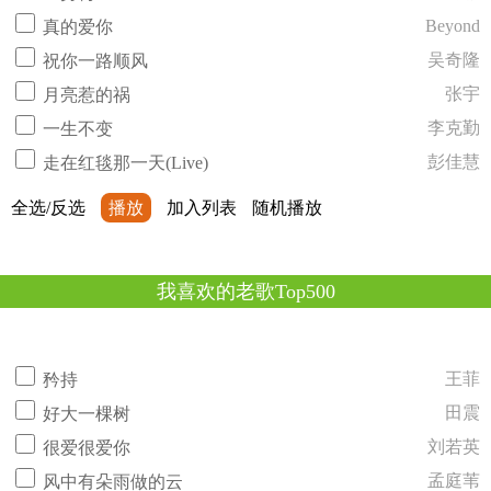
Beyond
真的爱你
吴奇隆
祝你一路顺风
张宇
月亮惹的祸
李克勤
一生不变
彭佳慧
走在红毯那一天(Live)
全选/反选
播放
加入列表
随机播放
我喜欢的老歌Top500
王菲
矜持
田震
好大一棵树
刘若英
很爱很爱你
孟庭苇
风中有朵雨做的云