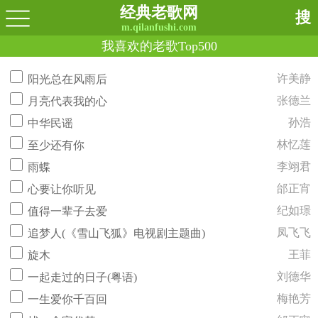
经典老歌网
搜
m.qilanfushi.com
我喜欢的老歌Top500
许美静
阳光总在风雨后
张德兰
月亮代表我的心
孙浩
中华民谣
林忆莲
至少还有你
李翊君
雨蝶
邰正宵
心要让你听见
纪如璟
值得一辈子去爱
凤飞飞
追梦人(《雪山飞狐》电视剧主题曲)
王菲
旋木
刘德华
一起走过的日子(粤语)
梅艳芳
一生爱你千百回