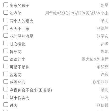
陈星
离家的孩子
周华健&张纪中&胡军&黄晓明&小虫
江湖笑
黎明
两个人的烟火
张德兰
今天不回家
张学友
花与琴的流星
郭峰
甘心情愿
甄妮
鲁冰花
罗大佑&陈淑桦
滚滚红尘
梁静茹
可惜不是你
许巍
蓝莲花
欧阳菲菲
感恩的心
黎明
今夜你会不会来(国语版)
苏芮
酒干倘卖无
张信哲
过火