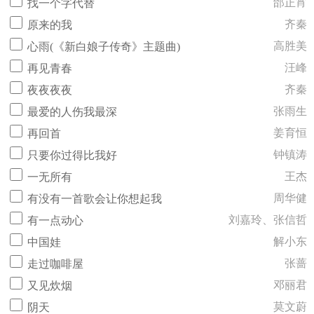
邰正宵
找一个字代替
齐秦
原来的我
高胜美
心雨(《新白娘子传奇》主题曲)
汪峰
再见青春
齐秦
夜夜夜夜
张雨生
最爱的人伤我最深
姜育恒
再回首
钟镇涛
只要你过得比我好
王杰
一无所有
周华健
有没有一首歌会让你想起我
刘嘉玲、张信哲
有一点动心
解小东
中国娃
张蔷
走过咖啡屋
邓丽君
又见炊烟
莫文蔚
阴天