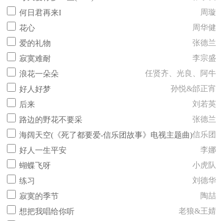
周璇
何日君再来I
周华健
花心
张德兰
爱的礼物
李宗盛
寂寞难耐
任贤齐、光良、阿牛
浪花一朵朵
孙悦&邰正宵
好人好梦
刘若英
后来
张德兰
路边的野花不要采
信乐团
海阔天空(《死了都要爱-信乐团故事》电视主题曲)
李娜
好人一生平安
小虎队
蝴蝶飞呀
刘德华
练习
陶喆
寂寞的季节
老狼&王婧
想把我唱给你听