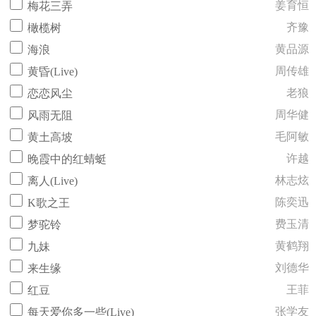
姜育恒
梅花三弄
齐豫
橄榄树
黄品源
海浪
周传雄
黄昏(Live)
老狼
恋恋风尘
周华健
风雨无阻
毛阿敏
黄土高坡
许越
晚霞中的红蜻蜓
林志炫
离人(Live)
陈奕迅
K歌之王
费玉清
梦驼铃
黄鹤翔
九妹
刘德华
来生缘
王菲
红豆
张学友
每天爱你多一些(Live)