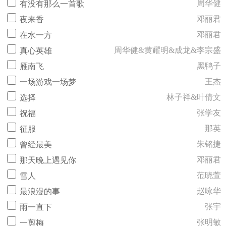
周华健
有没有那么一首歌
邓丽君
夜来香
邓丽君
在水一方
周华健&黄耀明&成龙&李宗盛
真心英雄
黑鸭子
雁南飞
王杰
一场游戏一场梦
林子祥&叶倩文
选择
张学友
祝福
那英
征服
朱铭捷
曾经最美
邓丽君
那天晚上遇见你
范晓萱
雪人
赵咏华
最浪漫的事
张宇
雨一直下
张明敏
一剪梅