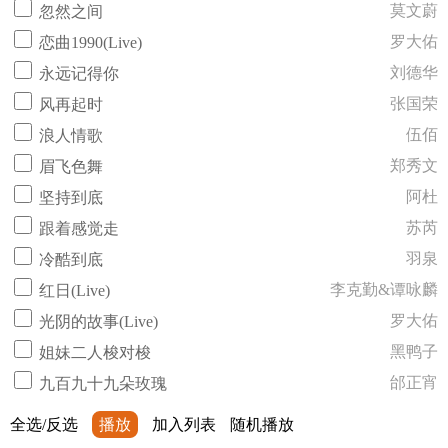
莫文蔚
忽然之间
罗大佑
恋曲1990(Live)
刘德华
永远记得你
张国荣
风再起时
伍佰
浪人情歌
郑秀文
眉飞色舞
阿杜
坚持到底
苏芮
跟着感觉走
羽泉
冷酷到底
李克勤&谭咏麟
红日(Live)
罗大佑
光阴的故事(Live)
黑鸭子
姐妹二人梭对梭
邰正宵
九百九十九朵玫瑰
全选/反选
播放
加入列表
随机播放