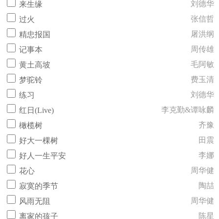
刘德华
来生缘
张信哲
过火
屠洪纲
精忠报国
周传雄
记事本
毛阿敏
黄土高坡
费玉清
梦驼铃
刘德华
练习
李克勤&谭咏麟
红日(Live)
齐豫
橄榄树
田震
好大一棵树
李娜
好人一生平安
周华健
花心
陶喆
寂寞的季节
周华健
风雨无阻
陈星
离家的孩子