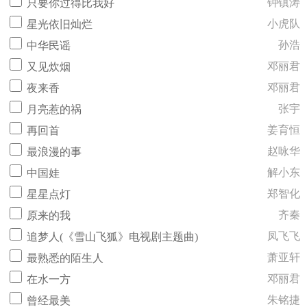
钟镇涛
只要你过得比我好
小虎队
星光依旧灿烂
孙浩
中华民谣
邓丽君
又见炊烟
邓丽君
夜来香
张宇
月亮惹的祸
姜育恒
再回首
赵咏华
最浪漫的事
解小东
中国娃
郑智化
星星点灯
齐秦
原来的我
凤飞飞
追梦人(《雪山飞狐》电视剧主题曲)
萧亚轩
最熟悉的陌生人
邓丽君
在水一方
朱铭捷
曾经最美