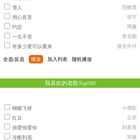
范晓萱
雪人
张宇
用心良苦
周蕙
约定
李克勤
一生不变
迪克牛仔
有多少爱可以重来
全选/反选
播放
加入列表
随机播放
我喜欢的老歌Top500
小虎队
蝴蝶飞呀
王菲
红豆
刘若英
很爱很爱你
羽泉
冷酷到底