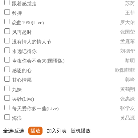
苏芮
跟着感觉走
王菲
矜持
罗大佑
恋曲1990(Live)
张国荣
风再起时
孟庭苇
没有情人的情人节
刘德华
永远记得你
黎明
今夜你会不会来(国语版)
欧阳菲菲
感恩的心
郭峰
甘心情愿
黄鹤翔
九妹
张惠妹
哭砂(Live)
张学友
每天爱你多一些(Live)
黄品源
海浪
全选/反选
播放
加入列表
随机播放