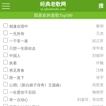
经典老歌网
搜
m.qilanfushi.com
我喜欢的老歌Top500
黎明
相逢在雨中
王杰
一无所有
邰正宵
一千零一夜
张学友
只想一生跟你走
刘德华
中国人
许巍
执着
汪峰
再见青春
张宇
雨一直下
高胜美
心雨(《新白娘子传奇》主题曲)
梅艳芳
一生爱你千百回
刘嘉玲、张信哲
有一点动心