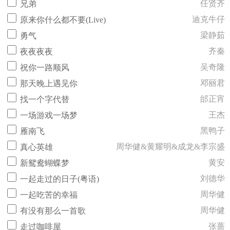
任贤齐
兄弟
迪克牛仔
原来你什么都不要(Live)
梁静茹
勇气
齐秦
夜夜夜夜
吴奇隆
祝你一路顺风
邓丽君
那天晚上遇见你
邰正宵
找一个字代替
王杰
一场游戏一场梦
黑鸭子
雁南飞
周华健&黄耀明&成龙&李宗盛
真心英雄
黄安
新鸳鸯蝴蝶梦
刘德华
一起走过的日子(粤语)
周华健
一起吃苦的幸福
周华健
有没有那么一首歌
张蔷
走过咖啡屋