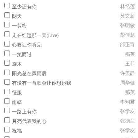
林忆莲
至少还有你
莫文蔚
阴天
张明敏
一剪梅
彭佳慧
走在红毯那一天(Live)
邰正宵
心要让你听见
那英
一笑而过
王菲
旋木
许美静
阳光总在风雨后
周华健
有没有一首歌会让你想起我
那英
征服
李翊君
雨蝶
张学友
一路上有你
张德兰
月亮代表我的心
张学友
祝福