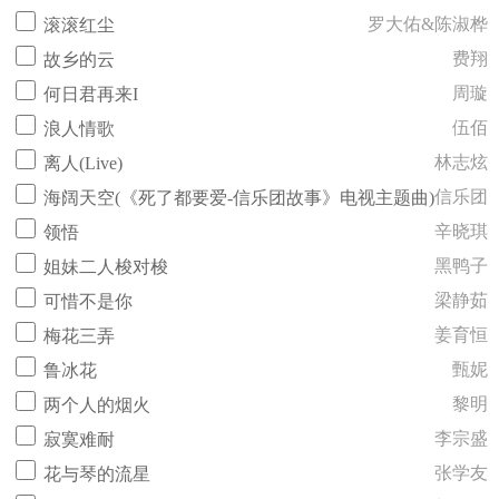
罗大佑&陈淑桦
滚滚红尘
费翔
故乡的云
周璇
何日君再来I
伍佰
浪人情歌
林志炫
离人(Live)
信乐团
海阔天空(《死了都要爱-信乐团故事》电视主题曲)
辛晓琪
领悟
黑鸭子
姐妹二人梭对梭
梁静茹
可惜不是你
姜育恒
梅花三弄
甄妮
鲁冰花
黎明
两个人的烟火
李宗盛
寂寞难耐
张学友
花与琴的流星