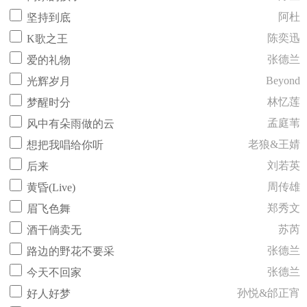
阿杜
坚持到底
陈奕迅
K歌之王
张德兰
爱的礼物
Beyond
光辉岁月
林忆莲
梦醒时分
孟庭苇
风中有朵雨做的云
老狼&王婧
想把我唱给你听
刘若英
后来
周传雄
黄昏(Live)
郑秀文
眉飞色舞
苏芮
酒干倘卖无
张德兰
路边的野花不要采
张德兰
今天不回家
孙悦&邰正宵
好人好梦