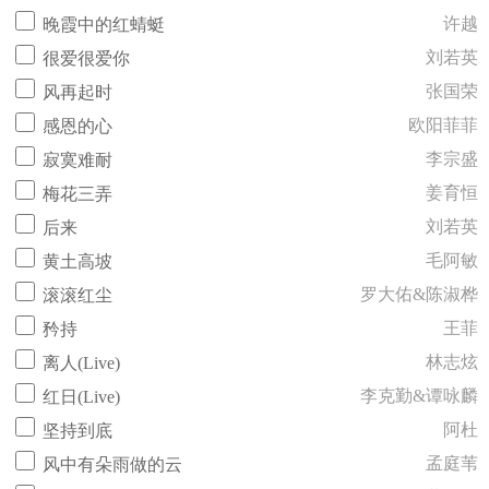
许越
晚霞中的红蜻蜓
刘若英
很爱很爱你
张国荣
风再起时
欧阳菲菲
感恩的心
李宗盛
寂寞难耐
姜育恒
梅花三弄
刘若英
后来
毛阿敏
黄土高坡
罗大佑&陈淑桦
滚滚红尘
王菲
矜持
林志炫
离人(Live)
李克勤&谭咏麟
红日(Live)
阿杜
坚持到底
孟庭苇
风中有朵雨做的云