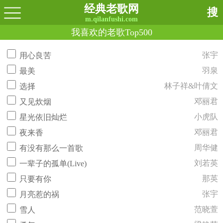
经典老歌网
搜
m.qilanfushi.com
我喜欢的老歌Top500
张宇
用心良苦
羽泉
最美
林子祥&叶倩文
选择
邓丽君
又见炊烟
小虎队
星光依旧灿烂
邓丽君
夜来香
周华健
有没有那么一首歌
刘若英
一辈子的孤单(Live)
那英
只要有你
张宇
月亮惹的祸
范晓萱
雪人