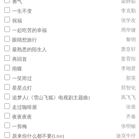
梁静茹
勇气
李克勤
一生不变
张学友
祝福
周华健
一起吃苦的幸福
黎明
眼睛想旅行
萧亚轩
最熟悉的陌生人
姜育恒
再回首
李翊君
雨蝶
那英
一笑而过
郑智化
星星点灯
凤飞飞
追梦人(《雪山飞狐》电视剧主题曲)
张蔷
走过咖啡屋
齐秦
夜夜夜夜
张明敏
一剪梅
迪克牛仔
原来你什么都不要(Live)