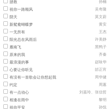
孙楠
拯救
吴奇隆
祝你一路顺风
莫文蔚
阴天
黄安
新鸳鸯蝴蝶梦
王杰
一无所有
许美静
阳光总在风雨后
黑鸭子
雁南飞
齐秦
原来的我
赵咏华
最浪漫的事
邰正宵
心要让你听见
周华健
有没有一首歌会让你想起我
周蕙
约定
刘嘉玲、张信哲
有一点动心
黎明
相逢在雨中
孙悦
祝你平安