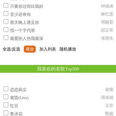
钟镇涛
只要你过得比我好
林忆莲
至少还有你
邓丽君
那天晚上遇见你
邰正宵
找一个字代替
张雨生
最爱的人伤我最深
全选/反选
播放
加入列表
随机播放
我喜欢的老歌Top500
老狼
恋恋风尘
周传雄
黄昏(Live)
王菲
红豆
甄妮
鲁冰花