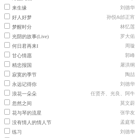
刘德华
来生缘
孙悦&邰正宵
好人好梦
林忆莲
梦醒时分
罗大佑
光阴的故事(Live)
周璇
何日君再来I
郭峰
甘心情愿
屠洪纲
精忠报国
陶喆
寂寞的季节
刘德华
永远记得你
任贤齐、光良、阿牛
浪花一朵朵
莫文蔚
忽然之间
张学友
花与琴的流星
孟庭苇
没有情人的情人节
刘德华
练习