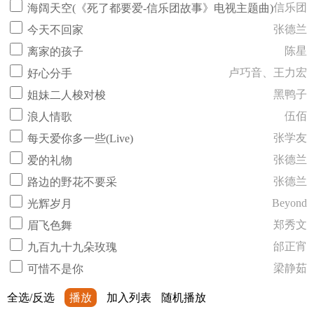
信乐团
海阔天空(《死了都要爱-信乐团故事》电视主题曲)
张德兰
今天不回家
陈星
离家的孩子
卢巧音、王力宏
好心分手
黑鸭子
姐妹二人梭对梭
伍佰
浪人情歌
张学友
每天爱你多一些(Live)
张德兰
爱的礼物
张德兰
路边的野花不要采
Beyond
光辉岁月
郑秀文
眉飞色舞
邰正宵
九百九十九朵玫瑰
梁静茹
可惜不是你
全选/反选
播放
加入列表
随机播放