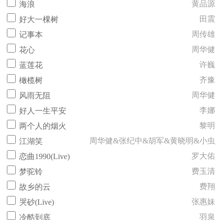
黄品源
海浪
田震
好大一棵树
周传雄
记事本
周华健
花心
许巍
蓝莲花
齐豫
橄榄树
周华健
风雨无阻
李娜
好人一生平安
黎明
两个人的烟火
周华健&张纪中&胡军&黄晓明&小虫
江湖笑
罗大佑
恋曲1990(Live)
费玉清
梦驼铃
费翔
故乡的云
张惠妹
哭砂(Live)
羽泉
冷酷到底