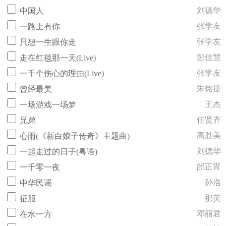
刘德华
中国人
张学友
一路上有你
张学友
只想一生跟你走
彭佳慧
走在红毯那一天(Live)
张学友
一千个伤心的理由(Live)
朱铭捷
曾经最美
王杰
一场游戏一场梦
任贤齐
兄弟
高胜美
心雨(《新白娘子传奇》主题曲)
刘德华
一起走过的日子(粤语)
邰正宵
一千零一夜
孙浩
中华民谣
那英
征服
邓丽君
在水一方